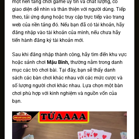
một nền tảng chơi game uy tín và chất lượng, có
giao diện dễ nhìn và thân thiện với người dùng. Tiếp
theo, tải ứng dụng hoặc truy cập trực tiếp vào trang
web của nền tảng đó. Nếu bạn đã có tài khoản, hãy
đăng nhập vào tài khoản của mình, nếu chưa hãy
tiến hành đăng ký tài khoản mới.
Sau khi đăng nhập thành công, hãy tìm đến khu vực
hoặc sảnh chơi
Mậu Binh,
thường nằm trong danh
mục các trò chơi bài. Tại đây, bạn sẽ thấy danh
sách các bàn chơi khác nhau với các mức cược và
số lượng người chơi khác nhau. Lựa chọn một bàn
chơi phù hợp với kinh nghiệm và nguồn vốn của
bạn.