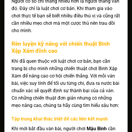
Người có số chi thắng nhiều hơn là người thắng ván
đó. Đây chỉ là luật chơi cơ bản. Khi tham gia vào
chơi thực tế bạn sẽ biết nhiều điều thú vị và cũng rất
cần nhiều mẹo chơi mà một cược thủ nên trau dồi
cho mình.
Rèn luyện kỹ năng với chiến thuật Binh
Xập Xám đỉnh cao
Khi đã quen thuộc với luật chơi cơ bản, bạn cần
trang bị cho mình những chiến thuật chơi Binh Xập
Xám để nâng cao cơ hội chiến thắng. Với mỗi ván
bài, việc suy tính để tối ưu từng chi, đưa ra nước bài
chuẩn xác sẽ quyết định sự thành bại của cả ván.
Có những chiến thuật đơn giản nhưng có những
mẹo nâng cao, chúng ta hãy cùng tìm hiểu sâu hơn:
Tập trung khai thác triệt để các liên kết mạnh
Khi mới bắt đầu ván bài, người chơi
Mậu Binh
cần