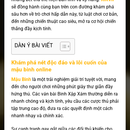
sẽ đồng hành cùng bạn trên con đường khám phá
sâu hơn về trò chơi hấp dẫn này, từ luật chơi cơ bản,
đến những chiến thuật cao siêu, mở ra cơ hội chiến
thắng đầy kịch tính.
DÀN Ý BÀI VIẾT
Khám phá nét độc đáo và lôi cuốn của
mậu binh online
Mậu Binh
là một trải nghiệm giải trí tuyệt vời, mang
đến cho người chơi những phút giây thư giãn đầy
hứng thú. Các ván bài Binh Xập Xám thường diễn ra
nhanh chóng và kịch tính, yêu cầu các cược thủ phải
tập trung cao độ, đưa ra các quyết định một cách
nhanh nhạy và chính xác.
Sự cạnh tranh gay gắt giữa các đối thủ khiến cho