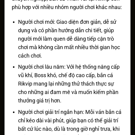
phù hợp với nhiều nhóm người chơi khác nhau:
Người chơi mới: Giao diện đơn giản, dễ sử
dụng và có phần hướng dẫn chi tiết, giúp
người mới làm quen dễ dàng tiếp cận trò
chơi mà không cần mất nhiều thời gian học
cách chơi.
Người chơi lâu năm: Với hệ thống nâng cấp
vũ khí, Boss khó, chế độ cao cấp, bắn cá
Rikvip mang lại những thử thách thực sự
cho những ai đam mê và muốn kiếm phần
thưởng giá trị hơn.
Người chơi giải trí ngắn hạn: Mỗi ván bắn cá
chỉ kéo dài vài phút, giúp bạn có thể giải trí
bất cứ lúc nào, dù là trong giờ nghỉ trưa, khi