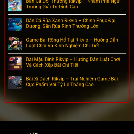
Bắn Cá Đổi Thưởng Rikvip – Khám Phá Ngư
Trường Giải Trí Đỉnh Cao
Bắn Cá Rùa Xanh Rikvip – Chinh Phục Đại
Dương, Săn Rùa Rinh Thưởng Lớn
Game Bài Rồng Hổ Tại Rikvip – Hướng Dẫn
Luật Chơi Và Kinh Nghiệm Chi Tiết
Bài Mậu Binh Rikvip – Hướng Dẫn Luật Chơi
Và Cách Xếp Bài Chi Tiết
Bài Xì Dách Rikvip – Trải Nghiệm Game Bài
Cực Phẩm Với Tỷ Lệ Thắng Cao