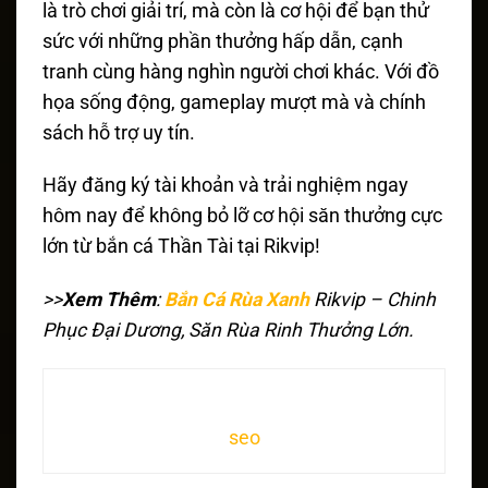
là trò chơi giải trí, mà còn là cơ hội để bạn thử
sức với những phần thưởng hấp dẫn, cạnh
tranh cùng hàng nghìn người chơi khác. Với đồ
họa sống động, gameplay mượt mà và chính
sách hỗ trợ uy tín.
Hãy đăng ký tài khoản và trải nghiệm ngay
hôm nay để không bỏ lỡ cơ hội săn thưởng cực
lớn từ bắn cá Thần Tài tại Rikvip!
>>
Xem Thêm
:
Bắn Cá Rùa Xanh
Rikvip – Chinh
Phục Đại Dương, Săn Rùa Rinh Thưởng Lớn.
seo