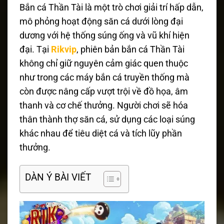
Bắn cá Thần Tài là một trò chơi giải trí hấp dẫn,
mô phỏng hoạt động săn cá dưới lòng đại
dương với hệ thống súng ống và vũ khí hiện
đại. Tại
Rikvip
, phiên bản bắn cá Thần Tài
không chỉ giữ nguyên cảm giác quen thuộc
như trong các máy bắn cá truyền thống mà
còn được nâng cấp vượt trội về đồ họa, âm
thanh và cơ chế thưởng. Người chơi sẽ hóa
thân thành thợ săn cá, sử dụng các loại súng
khác nhau để tiêu diệt cá và tích lũy phần
thưởng.
DÀN Ý BÀI VIẾT