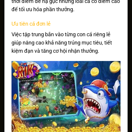
thời điểm để hạ gục những loài cá có điểm cao
để tối ưu hóa phần thưởng.
Ưu tiên cá đơn lẻ
Việc tập trung bắn vào từng con cá riêng lẻ
giúp nâng cao khả năng trúng mục tiêu, tiết
kiệm đạn và tăng cơ hội nhận thưởng.