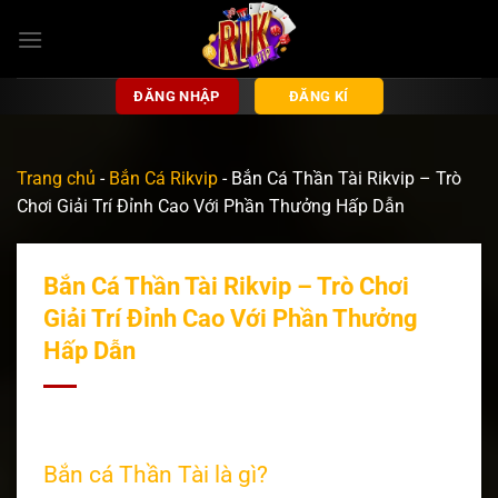
Bỏ
qua
nội
dung
ĐĂNG NHẬP
ĐĂNG KÍ
Trang chủ
-
Bắn Cá Rikvip
-
Bắn Cá Thần Tài Rikvip – Trò
Chơi Giải Trí Đỉnh Cao Với Phần Thưởng Hấp Dẫn
Bắn Cá Thần Tài Rikvip – Trò Chơi
Giải Trí Đỉnh Cao Với Phần Thưởng
Hấp Dẫn
Bắn cá Thần Tài là gì?